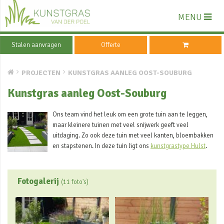
MENU
Stalen aanvragen
Offerte
PROJECTEN
KUNSTGRAS AANLEG OOST-SOUBURG
Kunstgras aanleg Oost-Souburg
Ons team vind het leuk om een grote tuin aan te leggen,
maar kleinere tuinen met veel snijwerk geeft veel
uitdaging. Zo ook deze tuin met veel kanten, bloembakken
en stapstenen. In deze tuin ligt ons
kunstgrastype Hulst
.
Fotogalerij
(11 foto's)