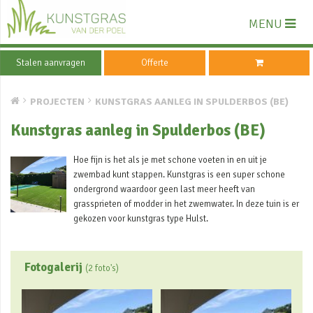
MENU
Stalen aanvragen
Offerte
PROJECTEN
KUNSTGRAS AANLEG IN SPULDERBOS (BE)
Kunstgras aanleg in Spulderbos (BE)
Hoe fijn is het als je met schone voeten in en uit je
zwembad kunt stappen. Kunstgras is een super schone
ondergrond waardoor geen last meer heeft van
grassprieten of modder in het zwemwater. In deze tuin is er
gekozen voor kunstgras type Hulst.
Fotogalerij
(2 foto's)