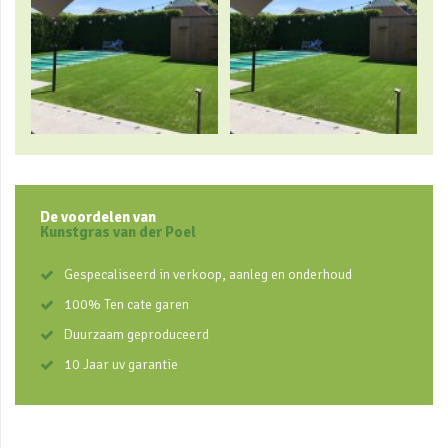
De voordelen van
Kunstgras van der Poel
Gespecaliseerd in verkoop, aanleg en onderhoud
100% Ten cate garen
Duurzaam geproduceerd
10 Jaar uv garantie