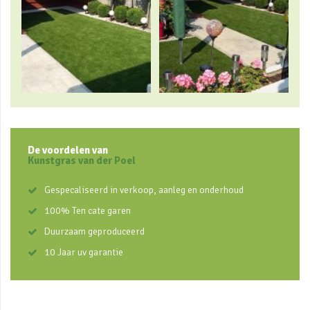
De voordelen van
Kunstgras van der Poel
Gespecaliseerd in verkoop, aanleg en onderhoud
100% Ten cate garen
Duurzaam geproduceerd
10 Jaar uv garantie