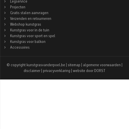
Legservice
Projecten
Gratis stalen aanvragen
Verzenden en retourneren
Webshop kunstgras
Kunstgras voor in de tuin
Kunstgras voor sport en spel
Kunstgras voor balkon
Accessoires
© copyright kunstgrasvanderpoel.be |
sitemap
|
algemene voorwaarden
|
disclaimer
|
privacyverklaring
| website door
DORST