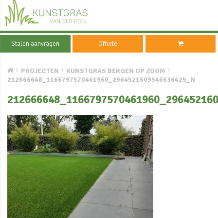
Stalen aanvragen
Offerte
PROJECTEN
KUNSTGRAS BERGEN OP ZOOM
212666648_1166797570461960_2964521609546636425_N
212666648_1166797570461960_29645216