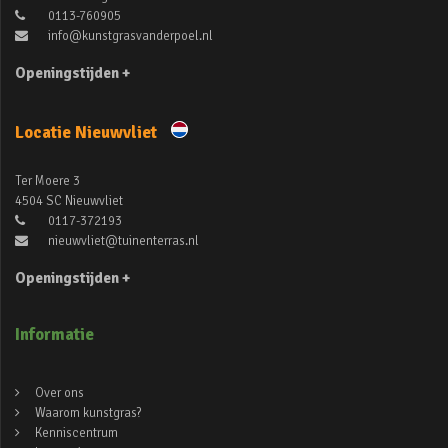
0113-760905
info@kunstgrasvanderpoel.nl
Openingstijden +
Locatie Nieuwvliet
Ter Moere 3
4504 SC Nieuwvliet
0117-372193
nieuwvliet@tuinenterras.nl
Openingstijden +
Informatie
Over ons
Waarom kunstgras?
Kenniscentrum