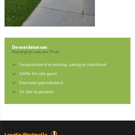
De voordelen van
Kunstgras van der Poel
Gespecaliseerd in verkoop, aanleg en onderhoud
100% Ten cate garen
Duurzaam geproduceerd
10 Jaar uv garantie
Locatie Westmalle