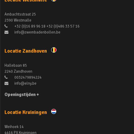
Ambachtsstraat 25
2390 Westmalle
+32 (0)16 89 96 18 +32 (0)486 33 57 16
info@zwembadenbollen.be
Locatie Zandhoven
Hallebaan 85
2240 Zandhoven
0032479894224
info@elny.be
Openingstijden +
Locatie Kruiningen
Weihoek 14
4416 PX Kruiningen