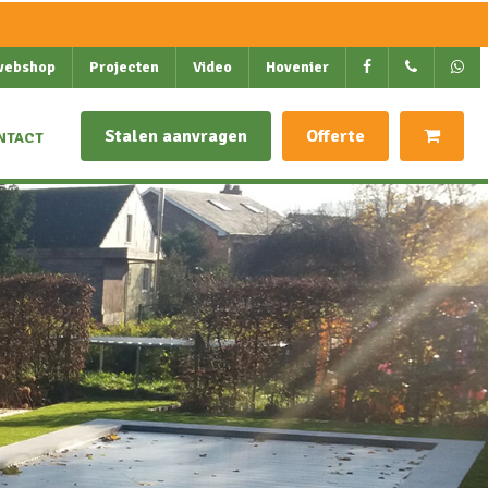
webshop
Projecten
Video
Hovenier
Stalen aanvragen
Offerte
NTACT