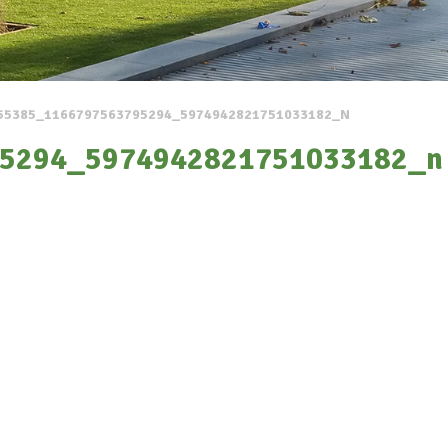
55385_1166797563795294_5974942821751033182_N
5294_5974942821751033182_n