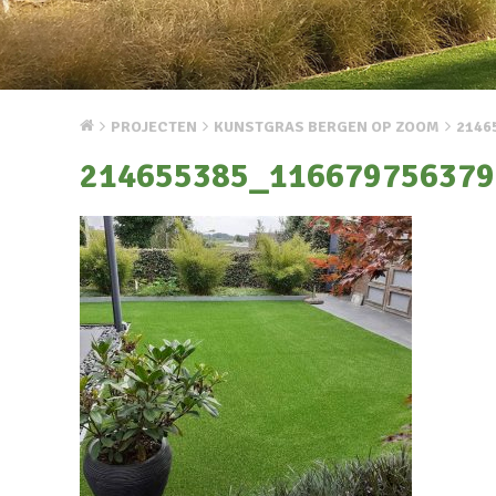
PROJECTEN
KUNSTGRAS BERGEN OP ZOOM
2146
214655385_116679756379