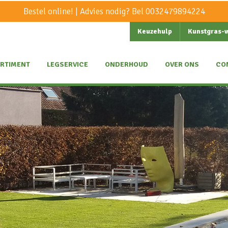
Bestel online! | Advies nodig? Bel
0032479894224
Keuzehulp
Kunstgras-
RTIMENT
LEGSERVICE
ONDERHOUD
OVER ONS
CO