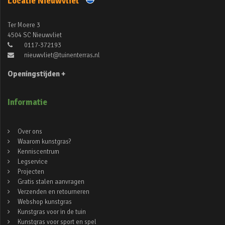
Locatie Nieuwvliet
Ter Moere 3
4504 SC Nieuwvliet
0117-372193
nieuwvliet@tuinenterras.nl
Openingstijden +
Informatie
Over ons
Waarom kunstgras?
Kenniscentrum
Legservice
Projecten
Gratis stalen aanvragen
Verzenden en retourneren
Webshop kunstgras
Kunstgras voor in de tuin
Kunstgras voor sport en spel