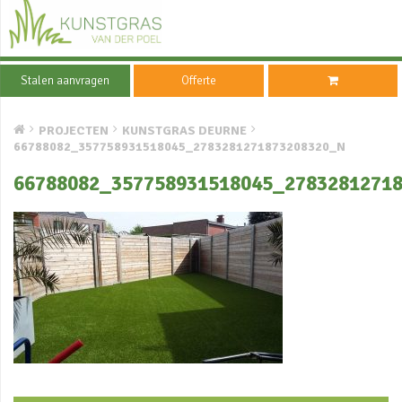
Stalen aanvragen
Offerte
PROJECTEN
KUNSTGRAS DEURNE
66788082_357758931518045_2783281271873208320_N
66788082_357758931518045_2783281271