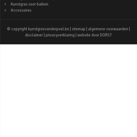
Kunstgras voor balkon
Accessoires
© copyright kunstgrasvanderpoel.be |
sitemap
|
algemene voorwaarden
|
disclaimer
|
privacyverklaring
| website door
DORST