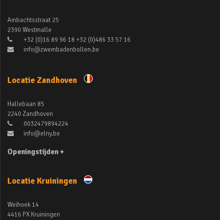
Ambachtsstraat 25
2390 Westmalle
+32 (0)16 89 96 18 +32 (0)486 33 57 16
info@zwembadenbollen.be
Locatie Zandhoven
Hallebaan 85
2240 Zandhoven
0032479894224
info@elny.be
Openingstijden +
Locatie Kruiningen
Weihoek 14
4416 PX Kruiningen