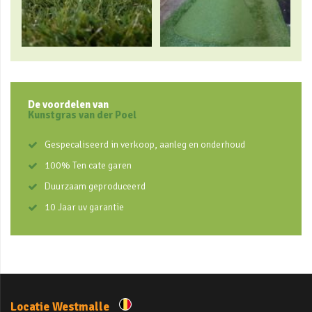
De voordelen van
Kunstgras van der Poel
Gespecaliseerd in verkoop, aanleg en onderhoud
100% Ten cate garen
Duurzaam geproduceerd
10 Jaar uv garantie
Locatie Westmalle