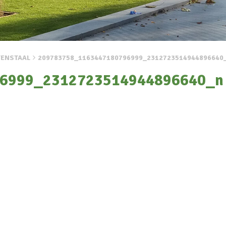
TENSTAAL
209783758_1163447180796999_2312723514944896640
6999_2312723514944896640_n