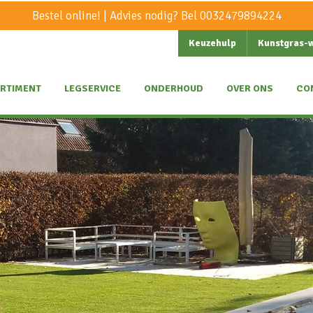
Bestel online! | Advies nodig? Bel
0032479894224
Keuzehulp
Kunstgras-
RTIMENT
LEGSERVICE
ONDERHOUD
OVER ONS
CO