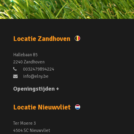
Locatie Zandhoven
Hallebaan 85
2240 Zandhoven
0032479894224
info@elny.be
Openingstijden +
Locatie Nieuwvliet
Ter Moere 3
4504 SC Nieuwvliet