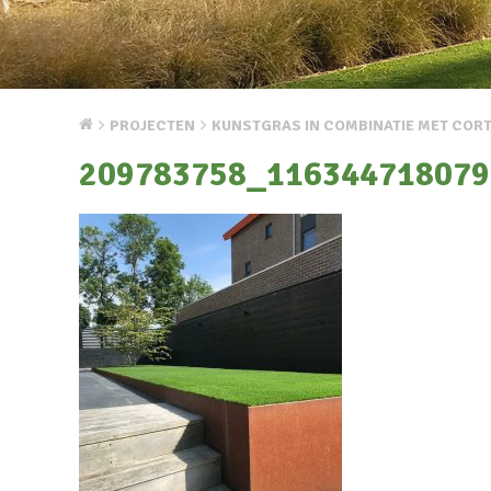
PROJECTEN
KUNSTGRAS IN COMBINATIE MET COR
209783758_116344718079