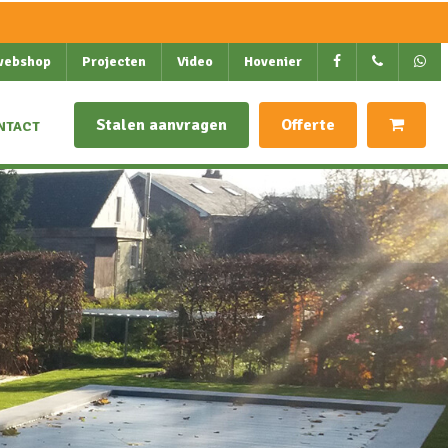
webshop
Projecten
Video
Hovenier
Stalen aanvragen
Offerte
NTACT