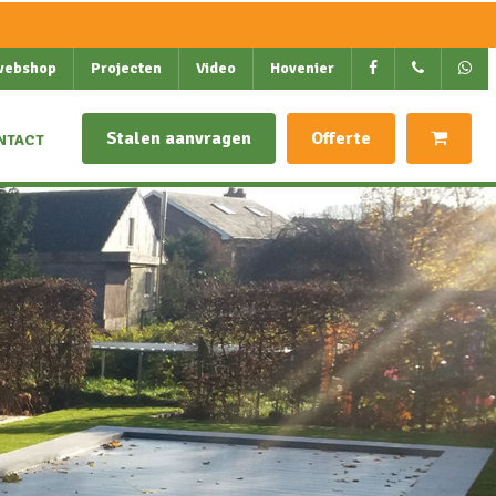
webshop
Projecten
Video
Hovenier
Stalen aanvragen
Offerte
NTACT