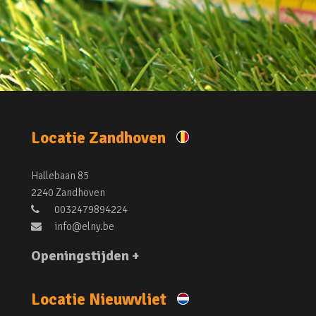
Locatie Zandhoven
Hallebaan 85
2240 Zandhoven
0032479894224
info@elny.be
Openingstijden +
Locatie Nieuwvliet