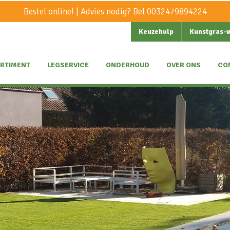
Bestel online! | Advies nodig? Bel
0032479894224
Keuzehulp
Kunstgras-
RTIMENT
LEGSERVICE
ONDERHOUD
OVER ONS
CO