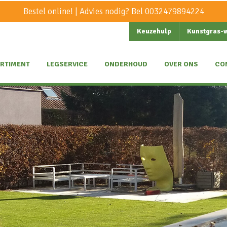
Bestel online! | Advies nodig? Bel
0032479894224
Keuzehulp
Kunstgras-
RTIMENT
LEGSERVICE
ONDERHOUD
OVER ONS
CO