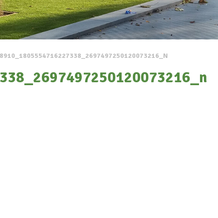
8910_1805554716227338_2697497250120073216_N
338_2697497250120073216_n