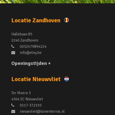
Locatie Zandhoven
Hallebaan 85
2240 Zandhoven
0032479894224
info@elny.be
Openingstijden +
Locatie Nieuwvliet
Ter Moere 3
4504 SC Nieuwvliet
0117-372193
nieuwvliet@tuinenterras.nl