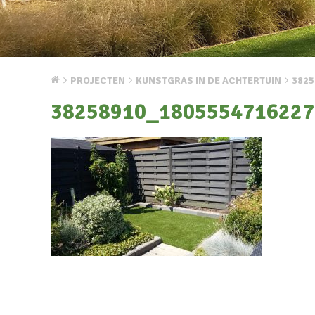
PROJECTEN
KUNSTGRAS IN DE ACHTERTUIN
3825
38258910_1805554716227