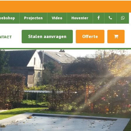
webshop
Projecten
Video
Hovenier
Stalen aanvragen
Offerte
NTACT