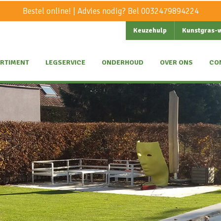
Bestel online! | Advies nodig? Bel
0032479894224
Keuzehulp
Kunstgras-
RTIMENT
LEGSERVICE
ONDERHOUD
OVER ONS
CO