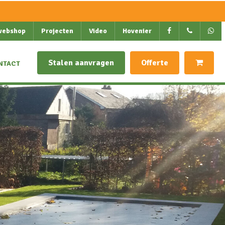
webshop
Projecten
Video
Hovenier
Stalen aanvragen
Offerte
NTACT