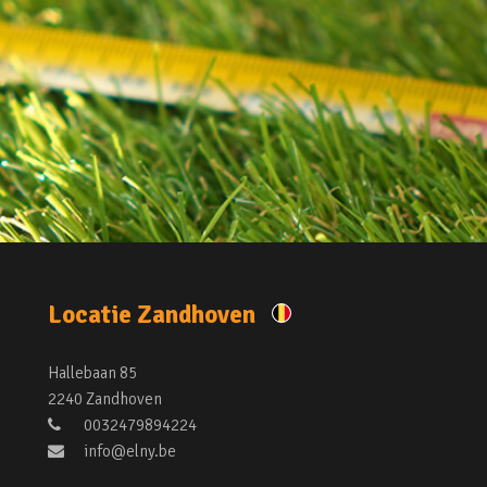
Locatie Zandhoven
Hallebaan 85
2240 Zandhoven
0032479894224
info@elny.be