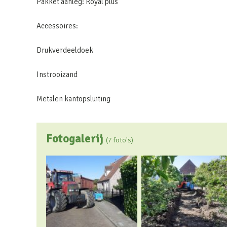
Pakket aanleg: Royal plus
Accessoires:
Drukverdeeldoek
Instrooizand
Metalen kantopsluiting
Fotogalerij
(7 foto's)