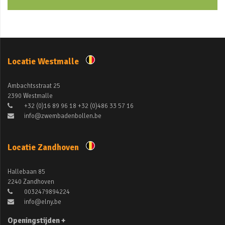
Locatie Westmalle
Ambachtsstraat 25
2390 Westmalle
+32 (0)16 89 96 18 +32 (0)486 33 57 16
info@zwembadenbollen.be
Locatie Zandhoven
Hallebaan 85
2240 Zandhoven
0032479894224
info@elny.be
Openingstijden +