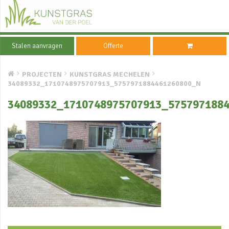
Stalen aanvragen
Offerte
PROJECTEN
KUNSTGRAS MECHELEN
34089332_1710748975707913_5757971884461260800_N
34089332_1710748975707913_575797188