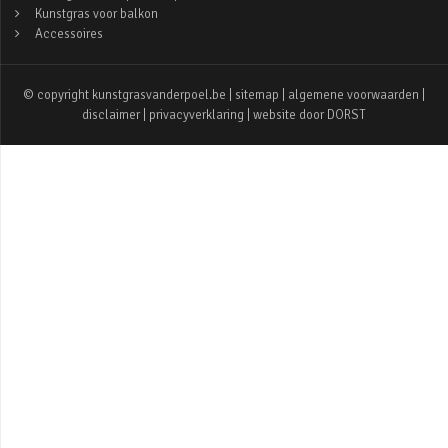
Kunstgras voor balkon
Accessoires
© copyright kunstgrasvanderpoel.be |
sitemap
|
algemene voorwaarden
|
disclaimer
|
privacyverklaring
| website door
DORST