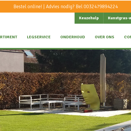
Bestel online! | Advies nodig? Bel
0032479894224
Keuzehulp
Kunstgras-
RTIMENT
LEGSERVICE
ONDERHOUD
OVER ONS
CO