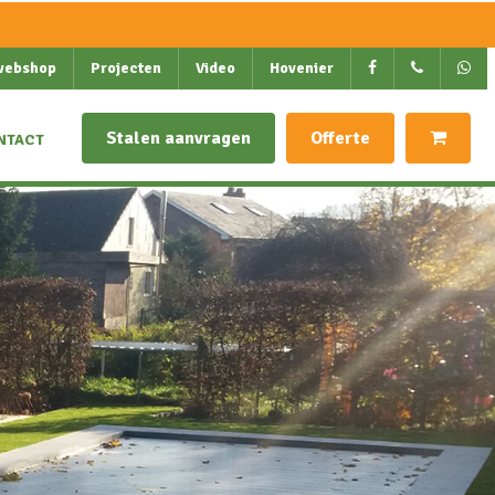
webshop
Projecten
Video
Hovenier
Stalen aanvragen
Offerte
NTACT