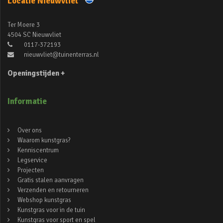
Locatie Nieuwvliet
Ter Moere 3
4504 SC Nieuwvliet
0117-372193
nieuwvliet@tuinenterras.nl
Openingstijden +
Informatie
Over ons
Waarom kunstgras?
Kenniscentrum
Legservice
Projecten
Gratis stalen aanvragen
Verzenden en retourneren
Webshop kunstgras
Kunstgras voor in de tuin
Kunstgras voor sport en spel