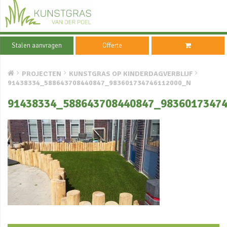
Stalen aanvragen
Offerte
PROJECTEN
KUNSTGRAS OP KINDERDAGVERBLIJF
91438334_588643708440847_983601734746112000_N
91438334_588643708440847_9836017347