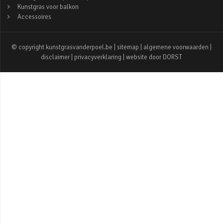
Kunstgras voor balkon
Accessoires
© copyright kunstgrasvanderpoel.be |
sitemap
|
algemene voorwaarden
|
disclaimer
|
privacyverklaring
| website door
DORST