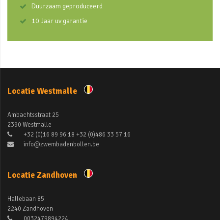
Duurzaam geproduceerd
10 Jaar uv garantie
Locatie Westmalle
Ambachtsstraat 25
2390 Westmalle
+32 (0)16 89 96 18 +32 (0)486 33 57 16
info@zwembadenbollen.be
Locatie Zandhoven
Hallebaan 85
2240 Zandhoven
0032479894224