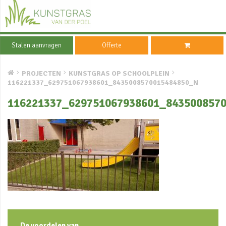
Stalen aanvragen
Offerte
PROJECTEN
KUNSTGRAS OP SCHOOLPLEIN
116221337_629751067938601_8435008570015484850_N
116221337_629751067938601_843500857
De voordelen van