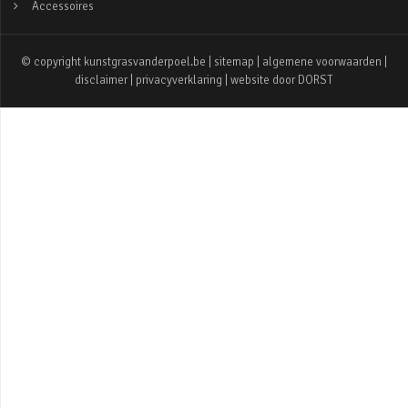
Accessoires
© copyright kunstgrasvanderpoel.be |
sitemap
|
algemene voorwaarden
|
disclaimer
|
privacyverklaring
| website door
DORST