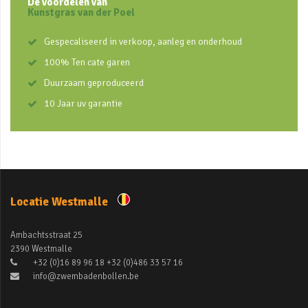
De voordelen van
Kunstgras van der Poel
Gespecaliseerd in verkoop, aanleg en onderhoud
100% Ten cate garen
Duurzaam geproduceerd
10 Jaar uv garantie
Locatie Westmalle
Ambachtsstraat 25
2390 Westmalle
+32 (0)16 89 96 18 +32 (0)486 33 57 16
info@zwembadenbollen.be