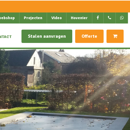
webshop
Projecten
Video
Hovenier
Stalen aanvragen
Offerte
NTACT