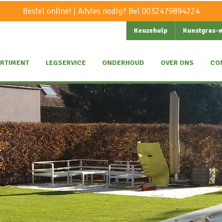
Bestel online! | Advies nodig? Bel
0032479894224
Keuzehulp
Kunstgras-
RTIMENT
LEGSERVICE
ONDERHOUD
OVER ONS
CO