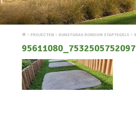
PROJECTEN
KUNSTGRAS RONDOM STAPTEGELS
95611080_7532505752097