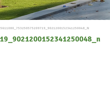
95611080_753250575209719_9021200152341250048_N
19_9021200152341250048_n