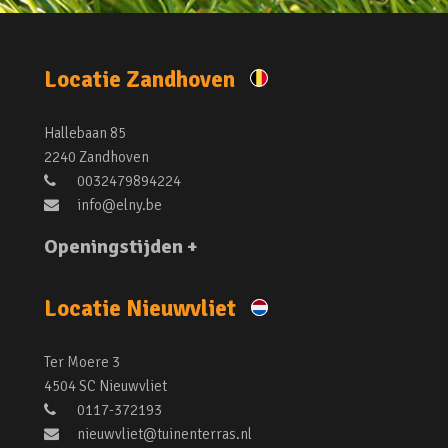
Locatie Zandhoven
Hallebaan 85
2240 Zandhoven
0032479894224
info@elny.be
Openingstijden +
Locatie Nieuwvliet
Ter Moere 3
4504 SC Nieuwvliet
0117-372193
nieuwvliet@tuinenterras.nl