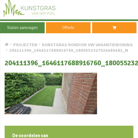
Stalen aanvragen
Offerte
PROJECTEN
KUNSTGRAS RONDOM UW VAKANTIEWONING
204111396_1646117688916760_1800552327024486481_N
204111396_1646117688916760_18005523
De voordelen van