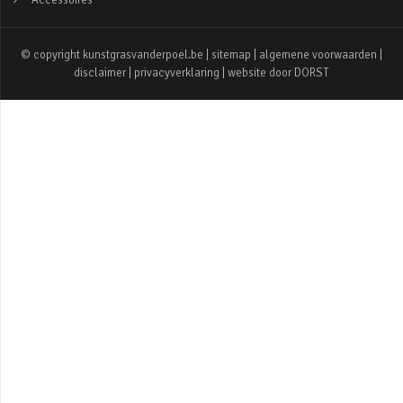
Accessoires
© copyright kunstgrasvanderpoel.be |
sitemap
|
algemene voorwaarden
|
disclaimer
|
privacyverklaring
| website door
DORST