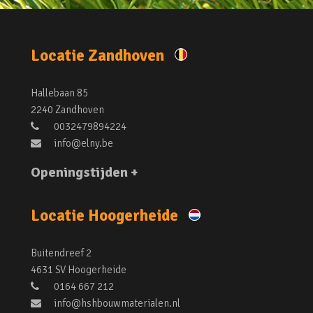
Locatie Zandhoven
Hallebaan 85
2240 Zandhoven
0032479894224
info@elny.be
Openingstijden +
Locatie Hoogerheide
Buitendreef 2
4631 SV Hoogerheide
0164 667 212
info@hshbouwmaterialen.nl