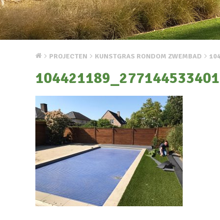
PROJECTEN
KUNSTGRAS RONDOM ZWEMBAD
10
104421189_277144533401