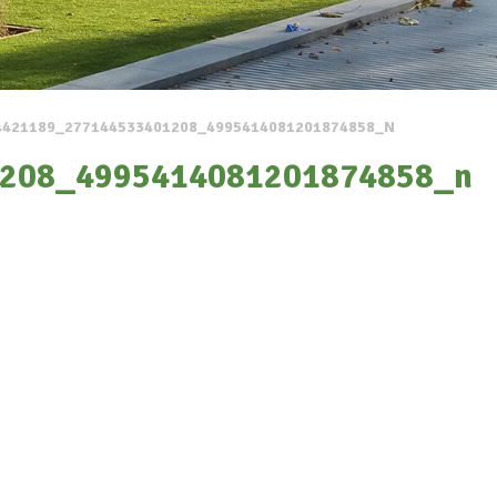
4421189_277144533401208_4995414081201874858_N
208_4995414081201874858_n