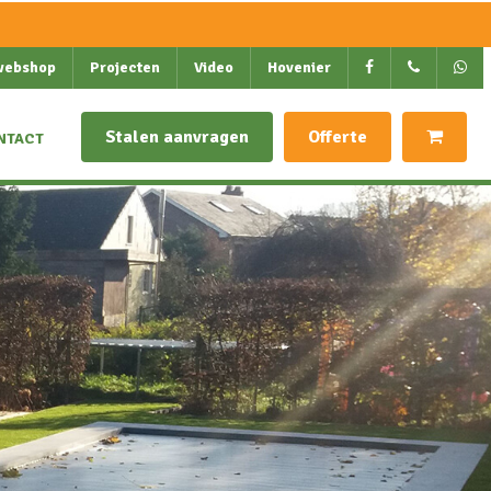
webshop
Projecten
Video
Hovenier
Stalen aanvragen
Offerte
NTACT