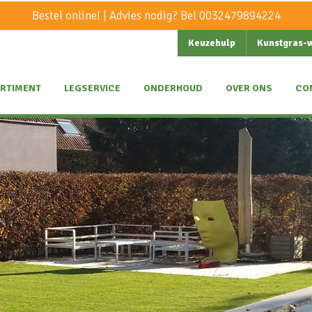
Bestel online! | Advies nodig? Bel
0032479894224
Keuzehulp
Kunstgras-
RTIMENT
LEGSERVICE
ONDERHOUD
OVER ONS
CO