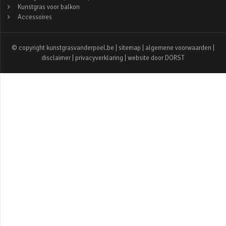
Kunstgras voor balkon
Accessoires
© copyright kunstgrasvanderpoel.be |
sitemap
|
algemene voorwaarden
|
disclaimer
|
privacyverklaring
| website door
DORST