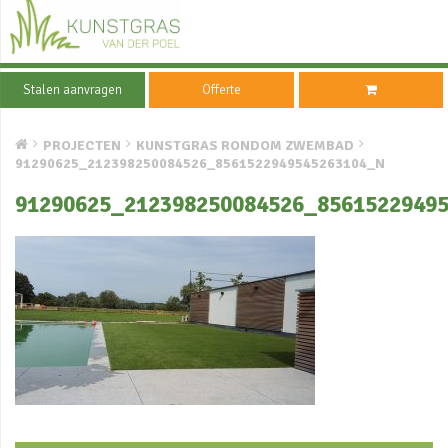
Stalen aanvragen
Offerte
PROJECTEN
KUNSTGRAS RONDOM ZWEMBAD
91290625_212398250084526_8561522949545263104_N
91290625_212398250084526_8561522949