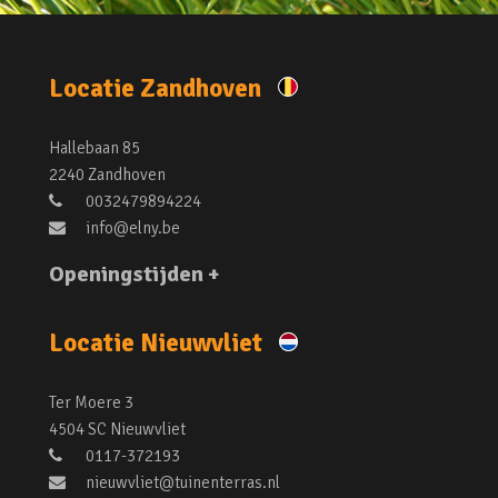
Locatie Zandhoven
Hallebaan 85
2240 Zandhoven
0032479894224
info@elny.be
Openingstijden +
Locatie Nieuwvliet
Ter Moere 3
4504 SC Nieuwvliet
0117-372193
nieuwvliet@tuinenterras.nl