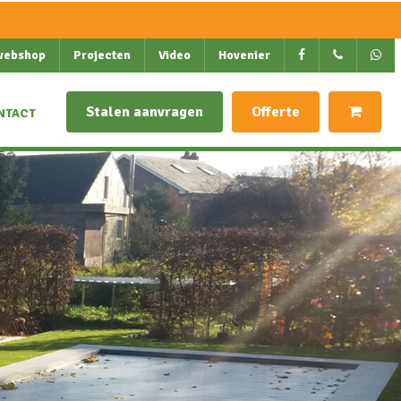
webshop
Projecten
Video
Hovenier
Stalen aanvragen
Offerte
NTACT