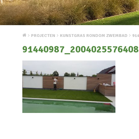
PROJECTEN
KUNSTGRAS RONDOM ZWEMBAD
91
91440987_2004025576408