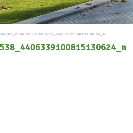
440987_2004025576408538_4406339100815130624_N
538_4406339100815130624_n