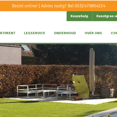
Bestel online! | Advies nodig? Bel
0032479894224
Keuzehulp
Kunstgras-
RTIMENT
LEGSERVICE
ONDERHOUD
OVER ONS
CO