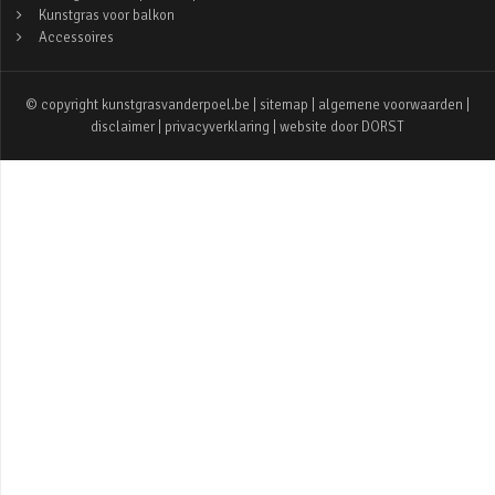
Kunstgras voor balkon
Accessoires
© copyright kunstgrasvanderpoel.be |
sitemap
|
algemene voorwaarden
|
disclaimer
|
privacyverklaring
| website door
DORST