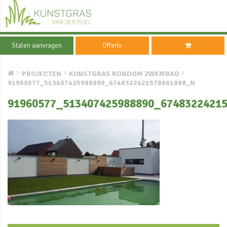
Stalen aanvragen
Offerte
PROJECTEN
KUNSTGRAS RONDOM ZWEMBAD
91960577_513407425988890_6748322421578661888_N
91960577_513407425988890_6748322421