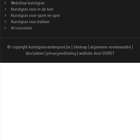
Webshop kunstgras
Kunstgras voor in de tuin
Kunstgras voor sport en spel
Kunstgras voor balkon
Accessoires
© copyright kunstgrasvanderpoel.be |
sitemap
|
algemene voorwaarden
|
disclaimer
|
privacyverklaring
| website door
DORST