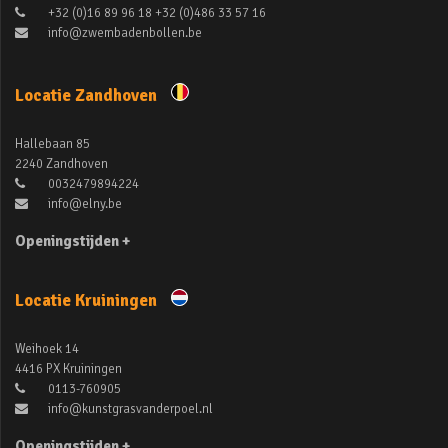
+32 (0)16 89 96 18 +32 (0)486 33 57 16
info@zwembadenbollen.be
Locatie Zandhoven
Hallebaan 85
2240 Zandhoven
0032479894224
info@elny.be
Openingstijden +
Locatie Kruiningen
Weihoek 14
4416 PX Kruiningen
0113-760905
info@kunstgrasvanderpoel.nl
Openingstijden +