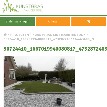
Stalen aanvragen
Offerte
PROJECTEN
KUNSTGRAS SINT MAARTENSDIJK
30724410_1667019940080817_4732872403334463488_N
30724410_1667019940080817_473287240