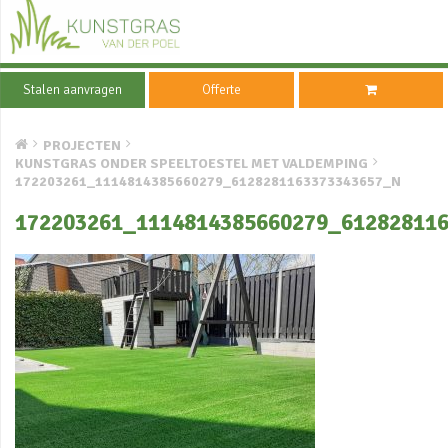
Stalen aanvragen
Offerte
PROJECTEN
KUNSTGRAS ONDER SPEELTOESTEL MET VALDEMPING
172203261_1114814385660279_6128281163373343657_N
172203261_1114814385660279_61282811