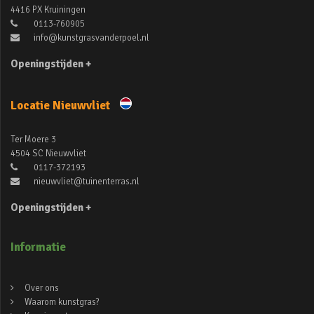
4416 PX Kruiningen
0113-760905
info@kunstgrasvanderpoel.nl
Openingstijden +
Locatie Nieuwvliet
Ter Moere 3
4504 SC Nieuwvliet
0117-372193
nieuwvliet@tuinenterras.nl
Openingstijden +
Informatie
Over ons
Waarom kunstgras?