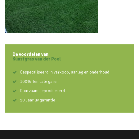
De voordelen van
Kunstgras van der Poel
Gespecaliseerd in verkoop, aanleg en onderhoud
100% Ten cate garen
Duurzaam geproduceerd
10 Jaar uv garantie