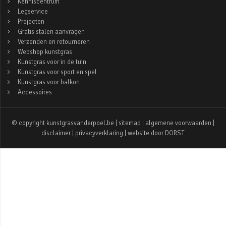
Kenniscentrum
Legservice
Projecten
Gratis stalen aanvragen
Verzenden en retourneren
Webshop kunstgras
Kunstgras voor in de tuin
Kunstgras voor sport en spel
Kunstgras voor balkon
Accessoires
© copyright kunstgrasvanderpoel.be |
sitemap
|
algemene voorwaarden
|
disclaimer
|
privacyverklaring
| website door
DORST