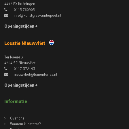
4416 PX Kruiningen
0113-760905
info@kunstgrasvanderpoel.nl
Openingstijden +
Locatie Nieuwvliet
Ter Moere 3
4504 SC Nieuwvliet
0117-372193
nieuwvliet@tuinenterras.nl
Openingstijden +
Informatie
Over ons
Waarom kunstgras?