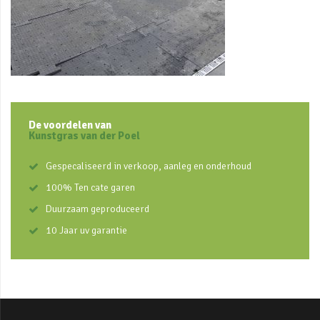
De voordelen van
Kunstgras van der Poel
Gespecaliseerd in verkoop, aanleg en onderhoud
100% Ten cate garen
Duurzaam geproduceerd
10 Jaar uv garantie