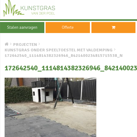
Stalen aanvragen
Offerte
PROJECTEN
KUNSTGRAS ONDER SPEELTOESTEL MET VALDEMPING
172642540_1114814382326946_8421400234815715538_N
172642540_1114814382326946_84214002