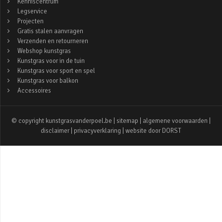
Kenniscentrum
Legservice
Projecten
Gratis stalen aanvragen
Verzenden en retourneren
Webshop kunstgras
Kunstgras voor in de tuin
Kunstgras voor sport en spel
Kunstgras voor balkon
Accessoires
© copyright kunstgrasvanderpoel.be |
sitemap
|
algemene voorwaarden
|
disclaimer
|
privacyverklaring
| website door
DORST