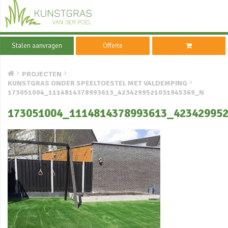
Stalen aanvragen
Offerte
PROJECTEN
KUNSTGRAS ONDER SPEELTOESTEL MET VALDEMPING
173051004_1114814378993613_4234299521031945369_N
173051004_1114814378993613_42342995