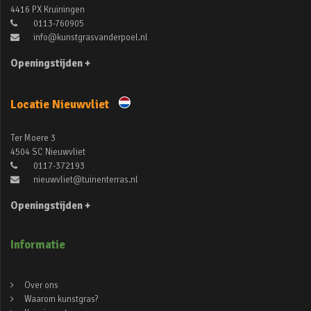
4416 PX Kruiningen
0113-760905
info@kunstgrasvanderpoel.nl
Openingstijden +
Locatie Nieuwvliet
Ter Moere 3
4504 SC Nieuwvliet
0117-372193
nieuwvliet@tuinenterras.nl
Openingstijden +
Informatie
Over ons
Waarom kunstgras?