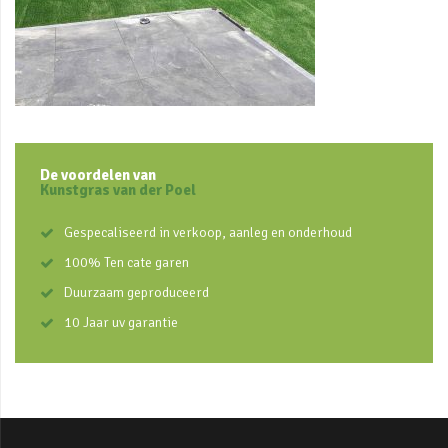
De voordelen van
Kunstgras van der Poel
Gespecaliseerd in verkoop, aanleg en onderhoud
100% Ten cate garen
Duurzaam geproduceerd
10 Jaar uv garantie