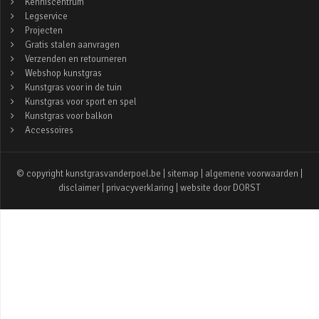
Kenniscentrum
Legservice
Projecten
Gratis stalen aanvragen
Verzenden en retourneren
Webshop kunstgras
Kunstgras voor in de tuin
Kunstgras voor sport en spel
Kunstgras voor balkon
Accessoires
© copyright kunstgrasvanderpoel.be |
sitemap
|
algemene voorwaarden
|
disclaimer
|
privacyverklaring
| website door
DORST