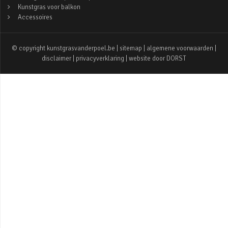
Kunstgras voor balkon
Accessoires
© copyright kunstgrasvanderpoel.be |
sitemap
|
algemene voorwaarden
|
disclaimer
|
privacyverklaring
| website door
DORST