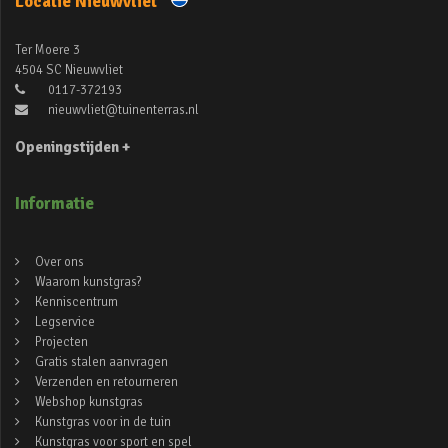
Locatie Nieuwvliet
Ter Moere 3
4504 SC Nieuwvliet
0117-372193
nieuwvliet@tuinenterras.nl
Openingstijden +
Informatie
Over ons
Waarom kunstgras?
Kenniscentrum
Legservice
Projecten
Gratis stalen aanvragen
Verzenden en retourneren
Webshop kunstgras
Kunstgras voor in de tuin
Kunstgras voor sport en spel