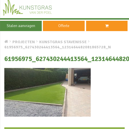
Stalen aanvragen
Offerte
PROJECTEN
KUNSTGRAS STAVENISSE
61956975_627430244413564_1231464482081865728_N
61956975_627430244413564_1231464482