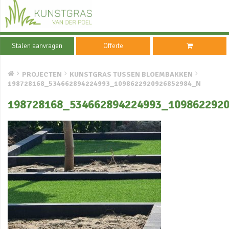
Stalen aanvragen
Offerte
PROJECTEN
KUNSTGRAS TUSSEN BLOEMBAKKEN
198728168_534662894224993_1098622920926852984_N
198728168_534662894224993_109862292