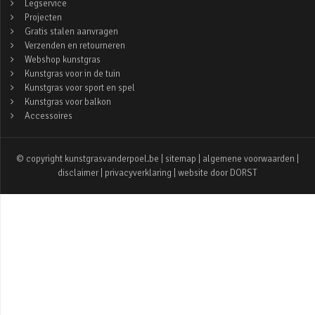
Legservice
Projecten
Gratis stalen aanvragen
Verzenden en retourneren
Webshop kunstgras
Kunstgras voor in de tuin
Kunstgras voor sport en spel
Kunstgras voor balkon
Accessoires
© copyright kunstgrasvanderpoel.be |
sitemap
|
algemene voorwaarden
|
disclaimer
|
privacyverklaring
| website door
DORST