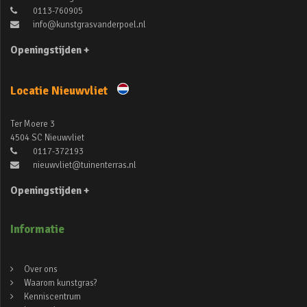
0113-760905
info@kunstgrasvanderpoel.nl
Openingstijden +
Locatie Nieuwvliet
Ter Moere 3
4504 SC Nieuwvliet
0117-372193
nieuwvliet@tuinenterras.nl
Openingstijden +
Informatie
Over ons
Waarom kunstgras?
Kenniscentrum