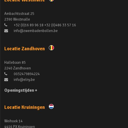
Ambachtsstraat 25
2390 Westmalle
+32 (0)16 89 96 18 +32 (0)486 33 57 16
info@zwembadenbollen.be
Locatie Zandhoven
Hallebaan 85
2240 Zandhoven
0032479894224
info@elny.be
Openingstijden +
Locatie Kruiningen
Weihoek 14
4416 PX Kruiningen