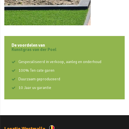
De voordelen van
Kunstgras van der Poel
Gespecaliseerd in verkoop, aanleg en onderhoud
100% Ten cate garen
Duurzaam geproduceerd
10 Jaar uv garantie
Locatie Westmalle