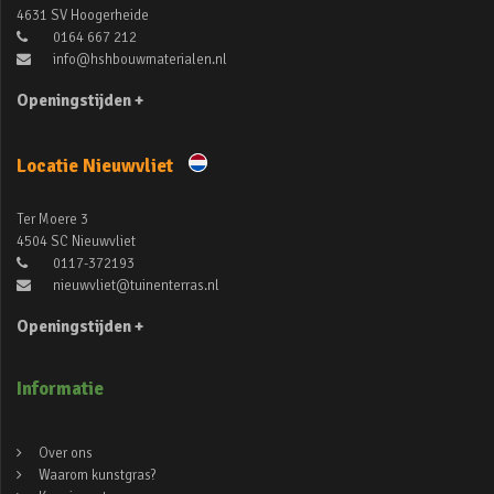
4631 SV Hoogerheide
0164 667 212
info@hshbouwmaterialen.nl
Openingstijden +
Locatie Nieuwvliet
Ter Moere 3
4504 SC Nieuwvliet
0117-372193
nieuwvliet@tuinenterras.nl
Openingstijden +
Informatie
Over ons
Waarom kunstgras?