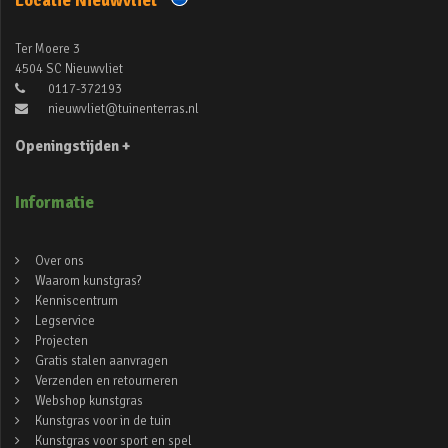
Locatie Nieuwvliet
Ter Moere 3
4504 SC Nieuwvliet
0117-372193
nieuwvliet@tuinenterras.nl
Openingstijden +
Informatie
Over ons
Waarom kunstgras?
Kenniscentrum
Legservice
Projecten
Gratis stalen aanvragen
Verzenden en retourneren
Webshop kunstgras
Kunstgras voor in de tuin
Kunstgras voor sport en spel