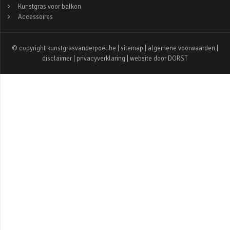
Kunstgras voor balkon
Accessoires
© copyright kunstgrasvanderpoel.be |
sitemap
|
algemene voorwaarden
|
disclaimer
|
privacyverklaring
| website door
DORST