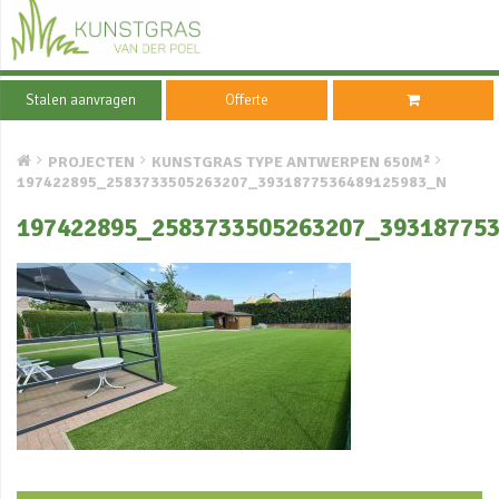
Stalen aanvragen
Offerte
PROJECTEN
KUNSTGRAS TYPE ANTWERPEN 650M²
197422895_2583733505263207_3931877536489125983_N
197422895_2583733505263207_39318775