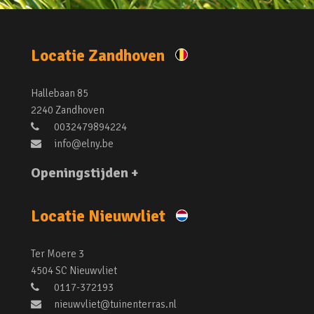
Locatie Zandhoven
Hallebaan 85
2240 Zandhoven
0032479894224
info@elny.be
Openingstijden +
Locatie Nieuwvliet
Ter Moere 3
4504 SC Nieuwvliet
0117-372193
nieuwvliet@tuinenterras.nl