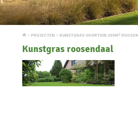
PROJECTEN
KUNSTGRAS VOORTUIN 200M² ROOSE
Kunstgras roosendaal