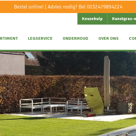
Bestel online! | Advies nodig? Bel
0032479894224
Keuzehulp
Kunstgras-
RTIMENT
LEGSERVICE
ONDERHOUD
OVER ONS
CO