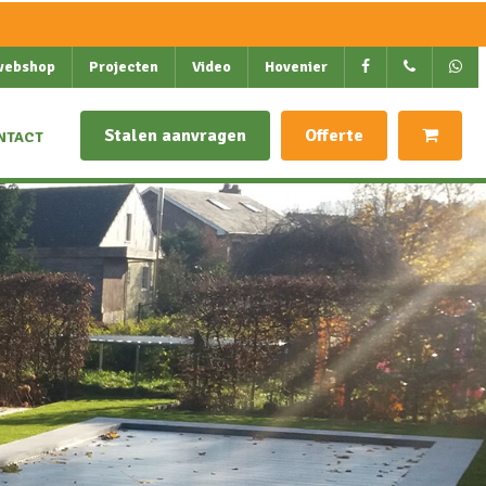
webshop
Projecten
Video
Hovenier
Stalen aanvragen
Offerte
NTACT