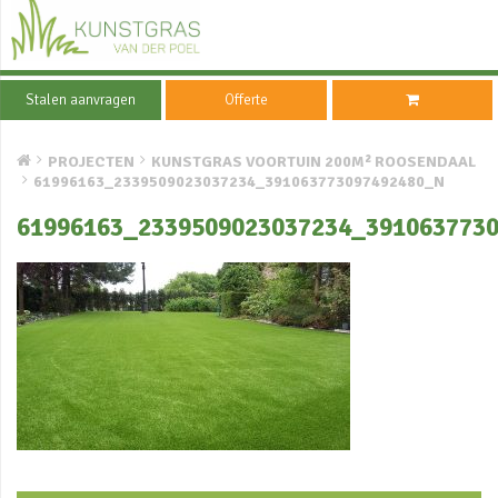
Stalen aanvragen
Offerte
PROJECTEN
KUNSTGRAS VOORTUIN 200M² ROOSENDAAL
61996163_2339509023037234_391063773097492480_N
61996163_2339509023037234_391063773