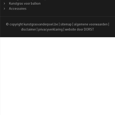
Kunstgras voor balkon
Accessoires
© copyright kunstgrasvanderpoel.be |
sitemap
|
algemene voorwaarden
|
disclaimer
|
privacyverklaring
| website door
DORST