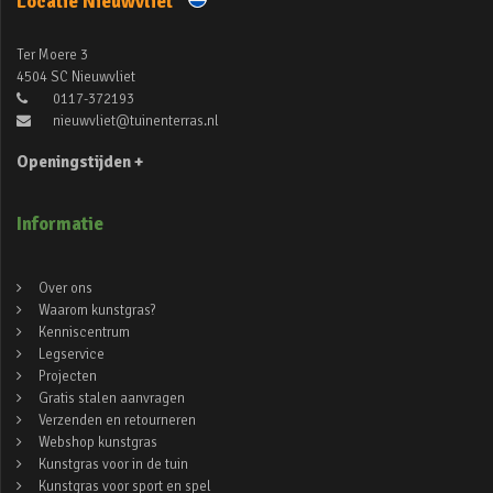
Locatie Nieuwvliet
Ter Moere 3
4504 SC Nieuwvliet
0117-372193
nieuwvliet@tuinenterras.nl
Openingstijden +
Informatie
Over ons
Waarom kunstgras?
Kenniscentrum
Legservice
Projecten
Gratis stalen aanvragen
Verzenden en retourneren
Webshop kunstgras
Kunstgras voor in de tuin
Kunstgras voor sport en spel