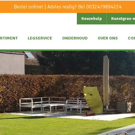
Bestel online! | Advies nodig? Bel
0032479894224
Keuzehulp
Kunstgras-
RTIMENT
LEGSERVICE
ONDERHOUD
OVER ONS
CO