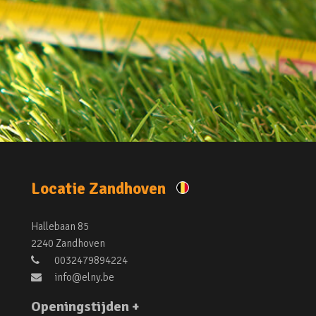
Locatie Zandhoven
Hallebaan 85
2240 Zandhoven
0032479894224
info@elny.be
Openingstijden +