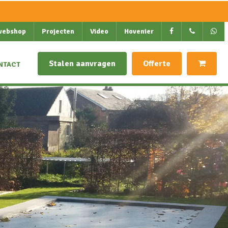
webshop
Projecten
Video
Hovenier
Stalen aanvragen
Offerte
NTACT