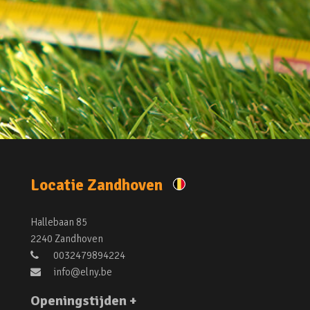
Locatie Zandhoven
Hallebaan 85
2240 Zandhoven
0032479894224
info@elny.be
Openingstijden +