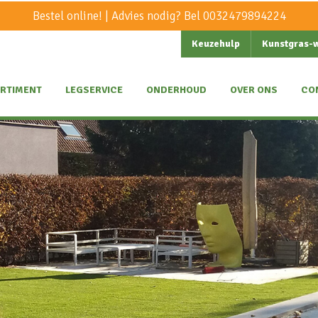
Bestel online! | Advies nodig? Bel
0032479894224
Keuzehulp
Kunstgras-
RTIMENT
LEGSERVICE
ONDERHOUD
OVER ONS
CO