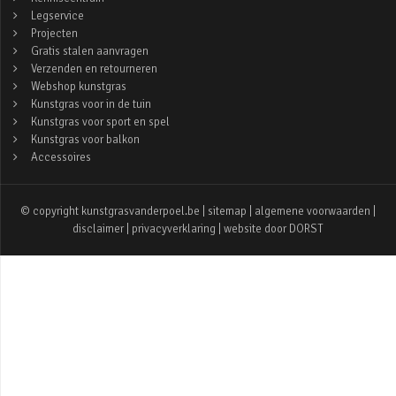
Legservice
Projecten
Gratis stalen aanvragen
Verzenden en retourneren
Webshop kunstgras
Kunstgras voor in de tuin
Kunstgras voor sport en spel
Kunstgras voor balkon
Accessoires
© copyright kunstgrasvanderpoel.be |
sitemap
|
algemene voorwaarden
|
disclaimer
|
privacyverklaring
| website door
DORST