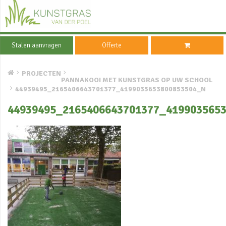
Stalen aanvragen
Offerte
PROJECTEN
PANNAKOOI MET KUNSTGRAS OP UW SCHOOL
44939495_2165406643701377_4199035653800853504_N
44939495_2165406643701377_419903565