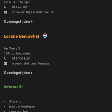
4416 PX Kruiningen
0113-760905
info@kunstgrasvanderpoel.nl
Openingstijden +
Locatie Nieuwvliet
Ter Moere 3
4504 SC Nieuwvliet
0117-372193
nieuwvliet@tuinenterras.nl
Openingstijden +
Informatie
Over ons
Waarom kunstgras?
Kenniscentrum