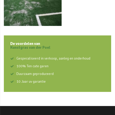
De voordelen van
Kunstgras van der Poel
Gespecaliseerd in verkoop, aanleg en onderhoud
100% Ten cate garen
Duurzaam geproduceerd
10 Jaar uv garantie