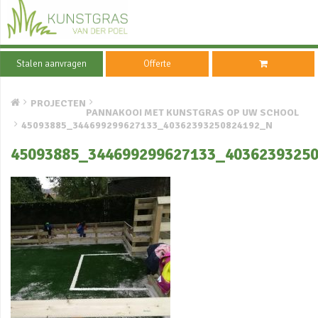
Stalen aanvragen
Offerte
PROJECTEN
PANNAKOOI MET KUNSTGRAS OP UW SCHOOL
45093885_344699299627133_40362393250824192_N
45093885_344699299627133_4036239325