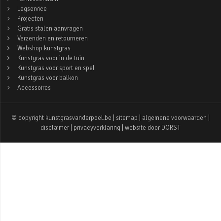
Legservice
Projecten
Gratis stalen aanvragen
Verzenden en retourneren
Webshop kunstgras
Kunstgras voor in de tuin
Kunstgras voor sport en spel
Kunstgras voor balkon
Accessoires
© copyright kunstgrasvanderpoel.be |
sitemap
|
algemene voorwaarden
|
disclaimer
|
privacyverklaring
| website door
DORST