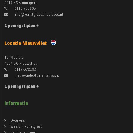
4416 PX Kruiningen
0113-760905
info@kunstgrasvanderpoel.nl
Openingstijden +
Locatie Nieuwvliet
Ter Moere 3
4504 SC Nieuwvliet
0117-372193
nieuwvliet@tuinenterras.nl
Openingstijden +
Informatie
Over ons
Waarom kunstgras?
Kenniscentrum