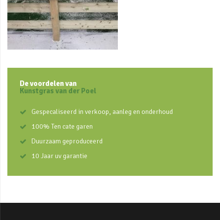
De voordelen van
Kunstgras van der Poel
Gespecaliseerd in verkoop, aanleg en onderhoud
100% Ten cate garen
Duurzaam geproduceerd
10 Jaar uv garantie