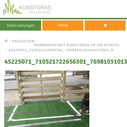
Stalen aanvragen
Offerte
PROJECTEN
PANNAKOOI MET KUNSTGRAS OP UW SCHOOL
45225071_710521722656301_7698103101344972800_N
45225071_710521722656301_7698103101