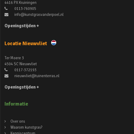
4416 PX Kruiningen
0113-760905
info@kunstgrasvanderpoel.nl
Openingstijden +
Locatie Nieuwvliet
Ter Moere 3
4504 SC Nieuwvliet
0117-372193
nieuwvliet@tuinenterras.nl
Openingstijden +
Informatie
Over ons
Waarom kunstgras?
Kenniscentrum