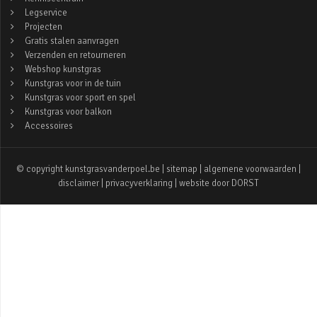
Legservice
Projecten
Gratis stalen aanvragen
Verzenden en retourneren
Webshop kunstgras
Kunstgras voor in de tuin
Kunstgras voor sport en spel
Kunstgras voor balkon
Accessoires
© copyright kunstgrasvanderpoel.be |
sitemap
|
algemene voorwaarden
|
disclaimer
|
privacyverklaring
| website door
DORST