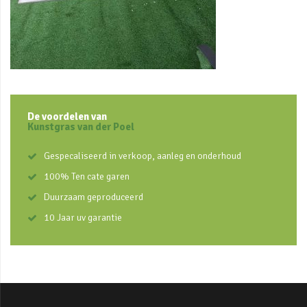
De voordelen van
Kunstgras van der Poel
Gespecaliseerd in verkoop, aanleg en onderhoud
100% Ten cate garen
Duurzaam geproduceerd
10 Jaar uv garantie