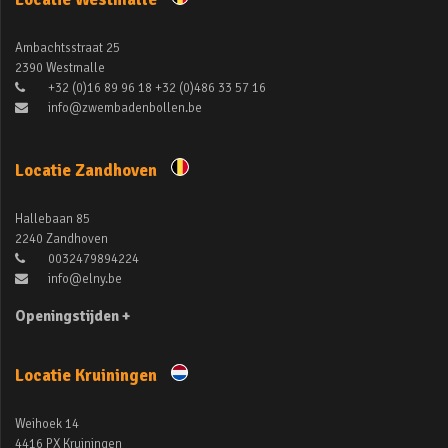
Ambachtsstraat 25
2390 Westmalle
+32 (0)16 89 96 18 +32 (0)486 33 57 16
info@zwembadenbollen.be
Locatie Zandhoven
Hallebaan 85
2240 Zandhoven
0032479894224
info@elny.be
Openingstijden +
Locatie Kruiningen
Weihoek 14
4416 PX Kruiningen