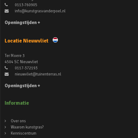
0113-760905
info@kunstgrasvanderpoel.nl
Openingstijden +
Locatie Nieuwvliet
Ter Moere 3
4504 SC Nieuwvliet
0117-372193
nieuwvliet@tuinenterras.nl
Openingstijden +
Informatie
Over ons
Waarom kunstgras?
Kenniscentrum