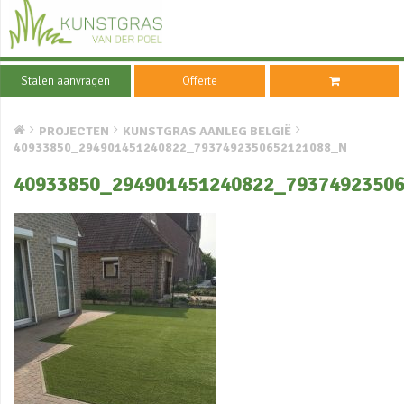
Stalen aanvragen
Offerte
PROJECTEN
KUNSTGRAS AANLEG BELGIË
40933850_294901451240822_7937492350652121088_N
40933850_294901451240822_7937492350