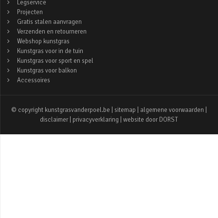
Legservice
Projecten
Gratis stalen aanvragen
Verzenden en retourneren
Webshop kunstgras
Kunstgras voor in de tuin
Kunstgras voor sport en spel
Kunstgras voor balkon
Accessoires
© copyright kunstgrasvanderpoel.be |
sitemap
|
algemene voorwaarden
|
disclaimer
|
privacyverklaring
| website door
DORST