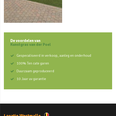
De voordelen van
Kunstgras van der Poel
Gespecaliseerd in verkoop, aanleg en onderhoud
100% Ten cate garen
Duurzaam geproduceerd
10 Jaar uv garantie
Locatie Westmalle