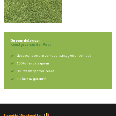
De voordelen van
Kunstgras van der Poel
Gespecaliseerd in verkoop, aanleg en onderhoud
100% Ten cate garen
Duurzaam geproduceerd
10 Jaar uv garantie
Locatie Westmalle