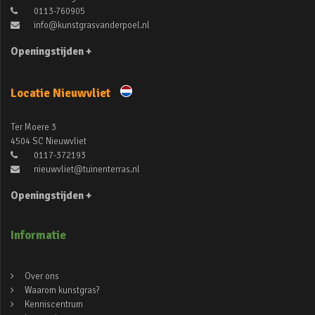
0113-760905
info@kunstgrasvanderpoel.nl
Openingstijden +
Locatie Nieuwvliet
Ter Moere 3
4504 SC Nieuwvliet
0117-372193
nieuwvliet@tuinenterras.nl
Openingstijden +
Informatie
Over ons
Waarom kunstgras?
Kenniscentrum