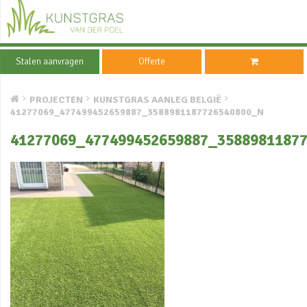
Stalen aanvragen
Offerte
PROJECTEN
KUNSTGRAS AANLEG BELGIË
41277069_477499452659887_3588981187726540800_N
41277069_477499452659887_3588981187