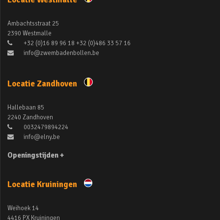
Ambachtsstraat 25
2390 Westmalle
+32 (0)16 89 96 18 +32 (0)486 33 57 16
info@zwembadenbollen.be
Locatie Zandhoven
Hallebaan 85
2240 Zandhoven
0032479894224
info@elny.be
Openingstijden +
Locatie Kruiningen
Weihoek 14
4416 PX Kruiningen