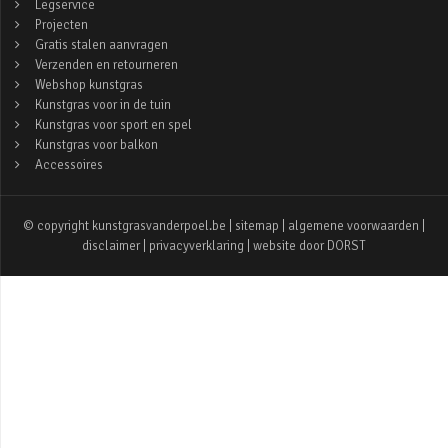
Legservice
Projecten
Gratis stalen aanvragen
Verzenden en retourneren
Webshop kunstgras
Kunstgras voor in de tuin
Kunstgras voor sport en spel
Kunstgras voor balkon
Accessoires
© copyright kunstgrasvanderpoel.be |
sitemap
|
algemene voorwaarden
|
disclaimer
|
privacyverklaring
| website door
DORST