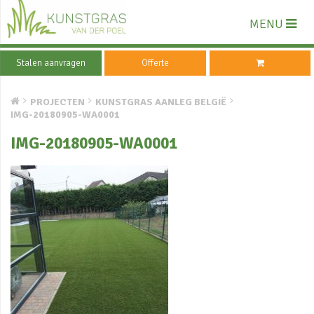
MENU
Stalen aanvragen
Offerte
PROJECTEN
KUNSTGRAS AANLEG BELGIË
IMG-20180905-WA0001
IMG-20180905-WA0001