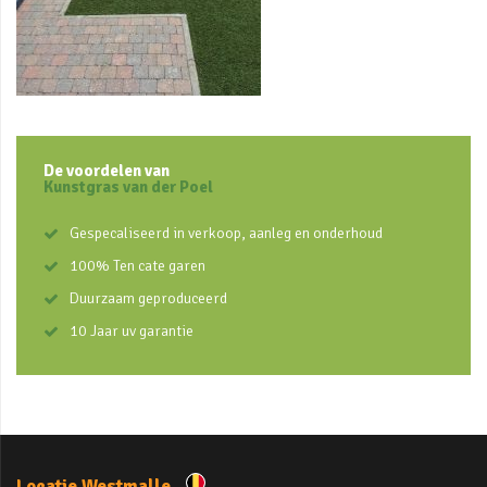
De voordelen van
Kunstgras van der Poel
Gespecaliseerd in verkoop, aanleg en onderhoud
100% Ten cate garen
Duurzaam geproduceerd
10 Jaar uv garantie
Locatie Westmalle