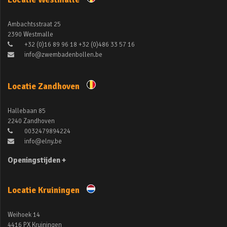
Ambachtsstraat 25
2390 Westmalle
+32 (0)16 89 96 18 +32 (0)486 33 57 16
info@zwembadenbollen.be
Locatie Zandhoven
Hallebaan 85
2240 Zandhoven
0032479894224
info@elny.be
Openingstijden +
Locatie Kruiningen
Weihoek 14
4416 PX Kruiningen