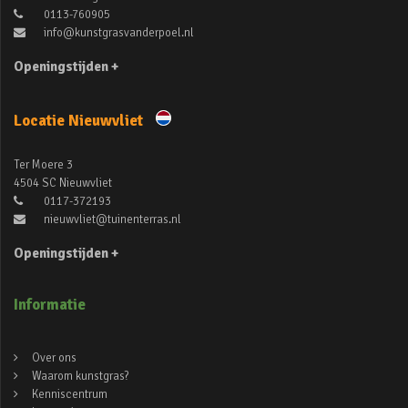
0113-760905
info@kunstgrasvanderpoel.nl
Openingstijden +
Locatie Nieuwvliet
Ter Moere 3
4504 SC Nieuwvliet
0117-372193
nieuwvliet@tuinenterras.nl
Openingstijden +
Informatie
Over ons
Waarom kunstgras?
Kenniscentrum