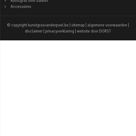
Kunstgras voor balkon
Accessoires
© copyright kunstgrasvanderpoel.be |
sitemap
|
algemene voorwaarden
|
disclaimer
|
privacyverklaring
| website door
DORST