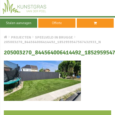
Stalen aanvragen
Offerte
PROJECTEN
SPEELVELD IN BRUGGE
205003270_844564006414492_1852959547567432933_N
205003270_844564006414492_185295954