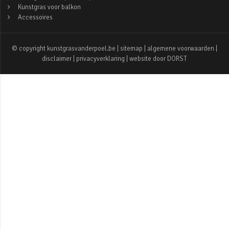
Kunstgras voor balkon
Accessoires
© copyright kunstgrasvanderpoel.be |
sitemap
|
algemene voorwaarden
|
disclaimer
|
privacyverklaring
| website door
DORST