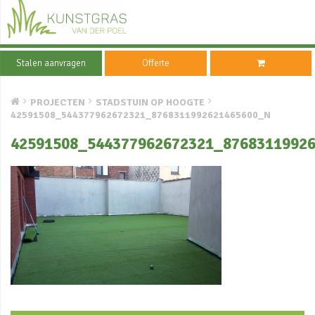
Stalen aanvragen
Offerte
PROJECTEN
STADSTUIN OP HOOGTE
42591508_544377962672321_8768311992621465600_N
42591508_544377962672321_8768311992