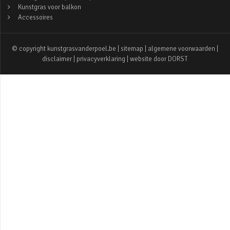
Kunstgras voor balkon
Accessoires
© copyright kunstgrasvanderpoel.be |
sitemap
|
algemene voorwaarden
|
disclaimer
|
privacyverklaring
| website door
DORST