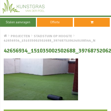
Stalen aanvragen
Offerte
PROJECTEN
STADSTUIN OP HOOGTE
42656934_151035002502688_3976875206240108544_N
42656934_151035002502688_3976875206