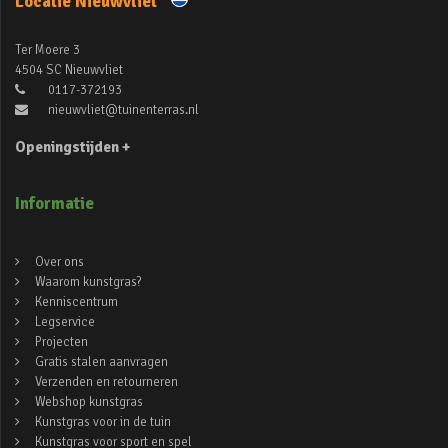
Locatie Nieuwvliet
Ter Moere 3
4504 SC Nieuwvliet
0117-372193
nieuwvliet@tuinenterras.nl
Openingstijden +
Informatie
Over ons
Waarom kunstgras?
Kenniscentrum
Legservice
Projecten
Gratis stalen aanvragen
Verzenden en retourneren
Webshop kunstgras
Kunstgras voor in de tuin
Kunstgras voor sport en spel