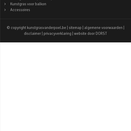
Kunstgras voor balkon
Accessoires
© copyright kunstgrasvanderpoel.be |
sitemap
|
algemene voorwaarden
|
disclaimer
|
privacyverklaring
| website door
DORST