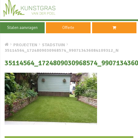
Stalen aanvragen
Offerte
PROJECTEN
STADSTUIN
35114564_1724809030968574_990713436084109312_N
35114564_1724809030968574_990713436