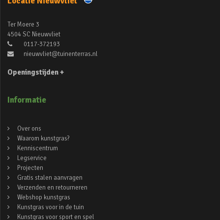
Locatie Nieuwvliet
Ter Moere 3
4504 SC Nieuwvliet
0117-372193
nieuwvliet@tuinenterras.nl
Openingstijden +
Informatie
Over ons
Waarom kunstgras?
Kenniscentrum
Legservice
Projecten
Gratis stalen aanvragen
Verzenden en retourneren
Webshop kunstgras
Kunstgras voor in de tuin
Kunstgras voor sport en spel