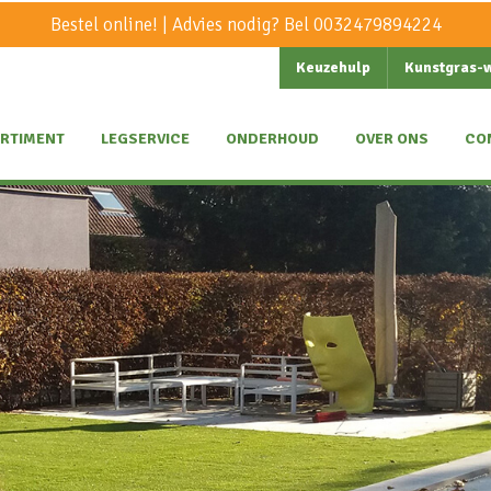
Bestel online! | Advies nodig? Bel
0032479894224
Keuzehulp
Kunstgras-
RTIMENT
LEGSERVICE
ONDERHOUD
OVER ONS
CO