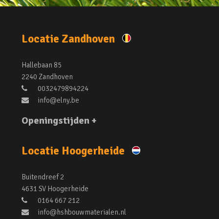
Locatie Zandhoven
Hallebaan 85
2240 Zandhoven
0032479894224
info@elny.be
Openingstijden +
Locatie Hoogerheide
Buitendreef 2
4631 SV Hoogerheide
0164 667 212
info@hshbouwmaterialen.nl