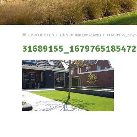
PROJECTEN
TUIN HEINKENSZAND
31689155_167
31689155_1679765185472