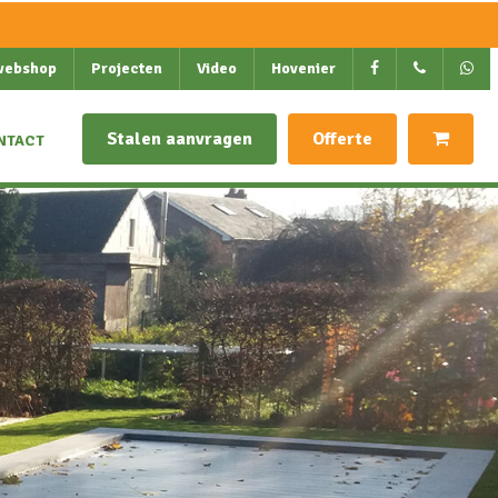
webshop
Projecten
Video
Hovenier
Stalen aanvragen
Offerte
NTACT