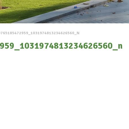
9765185472959_1031974813234626560_N
959_1031974813234626560_n