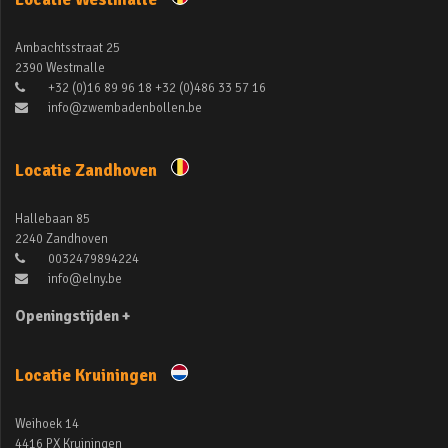
Ambachtsstraat 25
2390 Westmalle
+32 (0)16 89 96 18 +32 (0)486 33 57 16
info@zwembadenbollen.be
Locatie Zandhoven
Hallebaan 85
2240 Zandhoven
0032479894224
info@elny.be
Openingstijden +
Locatie Kruiningen
Weihoek 14
4416 PX Kruiningen