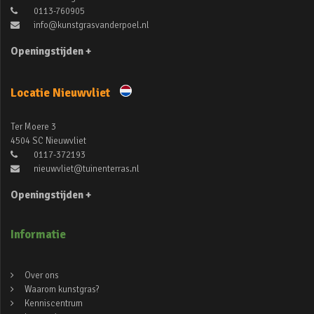
0113-760905
info@kunstgrasvanderpoel.nl
Openingstijden +
Locatie Nieuwvliet
Ter Moere 3
4504 SC Nieuwvliet
0117-372193
nieuwvliet@tuinenterras.nl
Openingstijden +
Informatie
Over ons
Waarom kunstgras?
Kenniscentrum