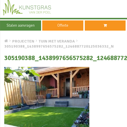
Stalen aanvragen
Offerte
PROJECTEN
TUIN MET VERANDA
305190388_1438997656575282_1246887720125036332_N
305190388_1438997656575282_12468877