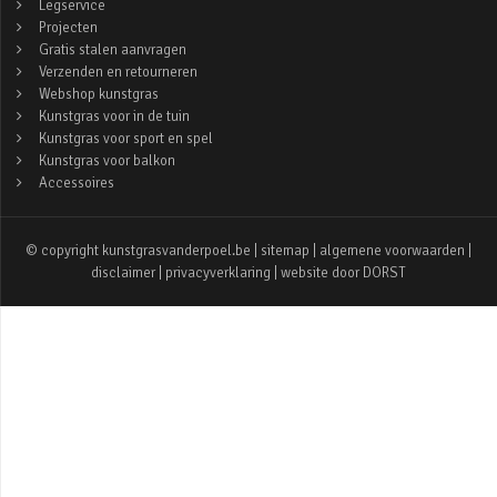
Legservice
Projecten
Gratis stalen aanvragen
Verzenden en retourneren
Webshop kunstgras
Kunstgras voor in de tuin
Kunstgras voor sport en spel
Kunstgras voor balkon
Accessoires
© copyright kunstgrasvanderpoel.be |
sitemap
|
algemene voorwaarden
|
disclaimer
|
privacyverklaring
| website door
DORST