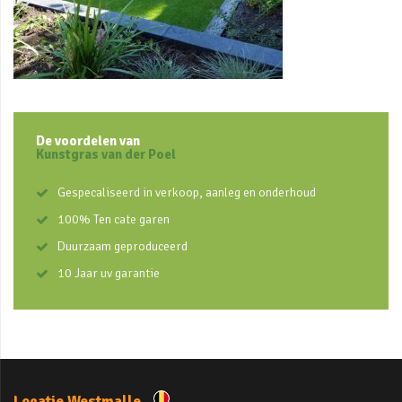
De voordelen van
Kunstgras van der Poel
Gespecaliseerd in verkoop, aanleg en onderhoud
100% Ten cate garen
Duurzaam geproduceerd
10 Jaar uv garantie
Locatie Westmalle