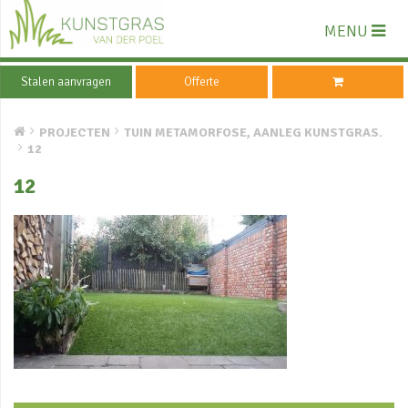
MENU
Stalen aanvragen
Offerte
PROJECTEN
TUIN METAMORFOSE, AANLEG KUNSTGRAS.
12
12