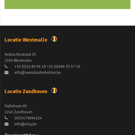
Locatie Westmalle
Ambachtsstraat 25
2390 Westmalle
+32 (0)16 89 96 18 +32 (0)486 33 57 16
info@zwembadenbollen.be
Locatie Zandhoven
Hallebaan 85
2240 Zandhoven
0032479894224
info@elny.be