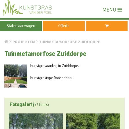
MENU
Stalen aanvragen
Offerte
PROJECTEN
TUINMETAMORFOSE ZUIDDORPE
Tuinmetamorfose Zuiddorpe
Kunstgrasaanleg in Zuiddorpe.
Kunstgrastype Roosendaal.
Fotogalerij
(7 foto's)