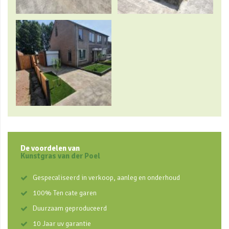
De voordelen van
Kunstgras van der Poel
Gespecaliseerd in verkoop, aanleg en onderhoud
100% Ten cate garen
Duurzaam geproduceerd
10 Jaar uv garantie